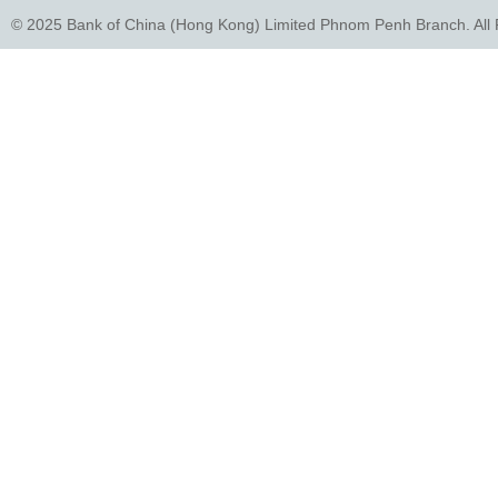
© 2025 Bank of China (Hong Kong) Limited Phnom Penh Branch. All 